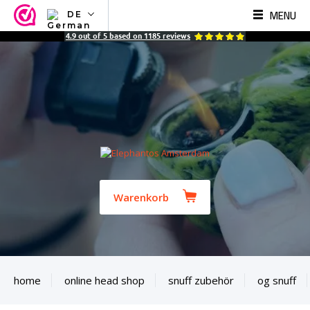
MENU
DE
NL
4.9
out of
5
based on
1185
reviews
EN
FR
TR
SV
ES
DE
Warenkorb
home
online head shop
snuff zubehör
og snuff