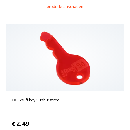
produckt anschauen
OG Snuff key Sunburst red
2.49
€