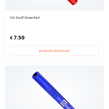
OG Snuff Straw Red
7.50
€
produckt anschauen