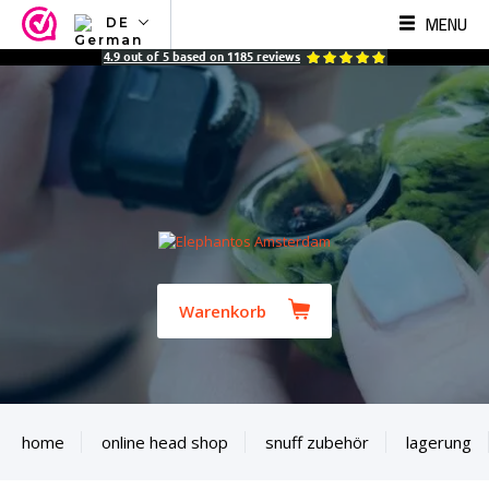
MENU
DE
NL
4.9
out of
5
based on
1185
reviews
EN
FR
TR
SV
ES
DE
Warenkorb
home
online head shop
snuff zubehör
lagerung