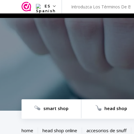
ES
NL
EN
FR
TR
SV
ES
DE
smart shop
head shop
home
head shop online
accesorios de snuff