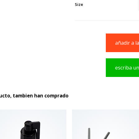
Size
añadir a l
escriba u
producto
ducto, tambien han comprado