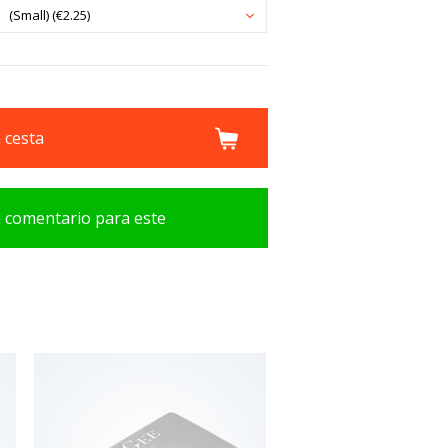
(Small) (€2.25)
a cesta
n comentario para este