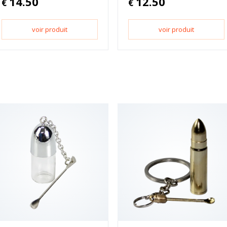
14.50
12.50
€
€
voir produit
voir produit