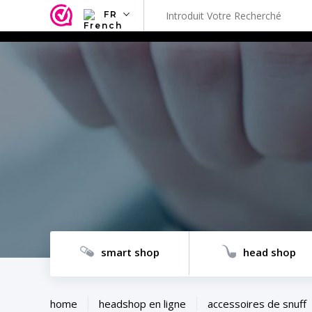
FR
NL
EN
FR
TR
SV
ES
DE
smart shop
head shop
home
headshop en ligne
accessoires de snuff