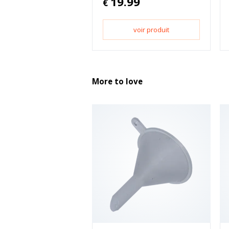
19.99
€
voir produit
More to love