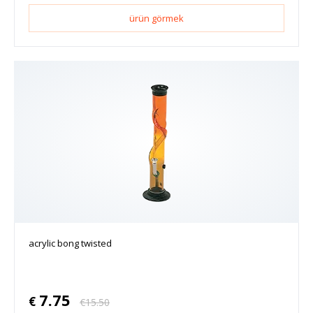
ürün görmek
acrylic bong twisted
7.75
€
€
15.50