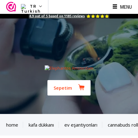
MENU
TR
NL
4.9
out of
5
based on
1185
reviews
EN
FR
TR
SV
ES
DE
Sepetim
home
kafa dükkanı
ev eşantiyonları
cannabuds roll