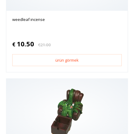
weedleaf incense
10.50
€
€
21.00
ürün görmek