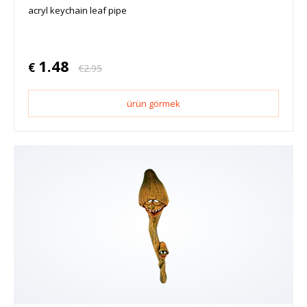
acryl keychain leaf pipe
1.48
€
€
2.95
ürün görmek