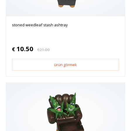
stoned weedleaf stash ashtray
10.50
€
€
21.00
ürün görmek