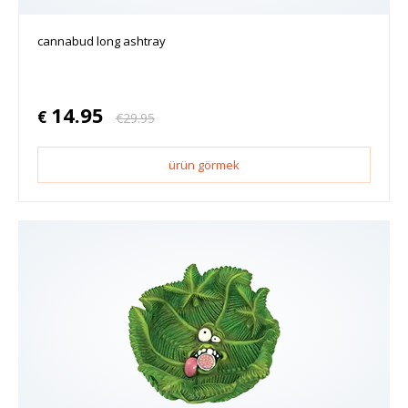
cannabud long ashtray
14.95
€
€
29.95
ürün görmek