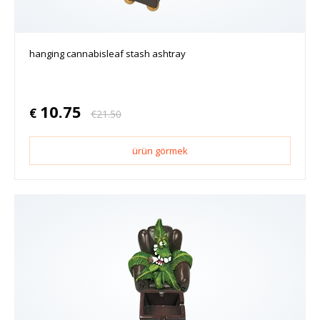
hanging cannabisleaf stash ashtray
10.75
€
€
21.50
ürün görmek