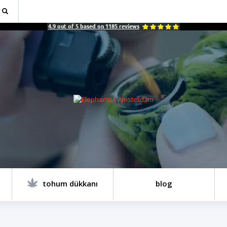
4.9
out of
5
based on
1185
reviews
tohum dükkanı
blog