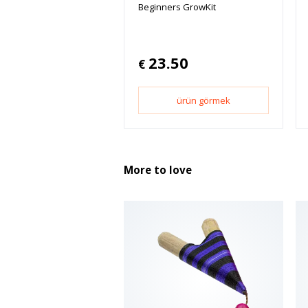
Beginners GrowKit
23.50
€
ürün görmek
More to love