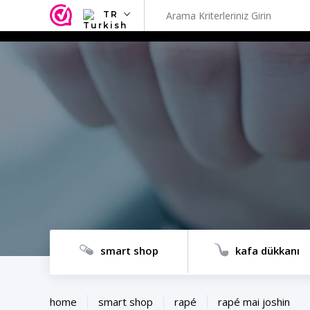
TR
NL
EN
FR
TR
SV
ES
DE
smart shop
kafa dükkanı
home
smart shop
rapé
rapé mai joshin