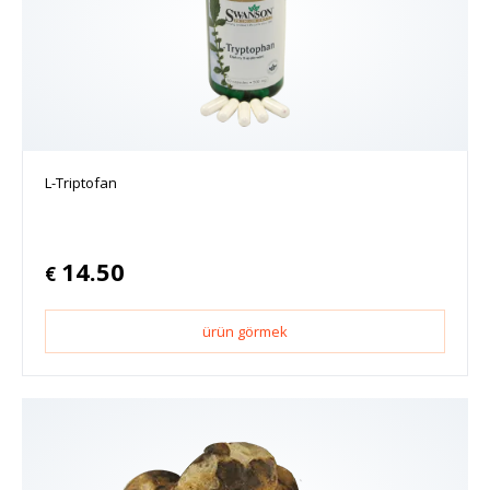
L-Triptofan
14.50
€
ürün görmek