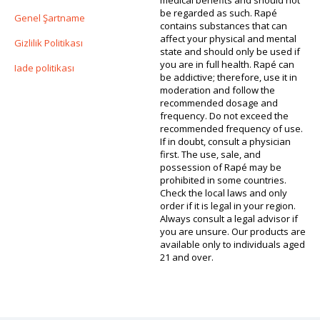
medical benefits and should not
be regarded as such. Rapé
Genel Şartname
contains substances that can
affect your physical and mental
Gizlilik Politikası
state and should only be used if
you are in full health. Rapé can
Iade politikası
be addictive; therefore, use it in
moderation and follow the
recommended dosage and
frequency. Do not exceed the
recommended frequency of use.
If in doubt, consult a physician
first. The use, sale, and
possession of Rapé may be
prohibited in some countries.
Check the local laws and only
order if it is legal in your region.
Always consult a legal advisor if
you are unsure. Our products are
available only to individuals aged
21 and over.