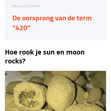
RELATED POST
De oorsprong van de term
“420”
Hoe rook je sun en moon
rocks?