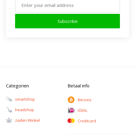
is
van
naar
tabak
Subscribe
voren...
die
in
het
Zuid-
Amerikaanse...
Categorien
Betaal info
Smartshop
Bitcoins
Headshop
iDEAL
Zaden Winkel
Creditcard