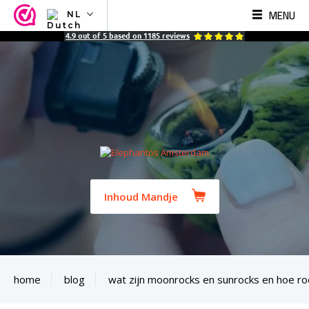
MENU
NL
NL
4.9
out of
5
based on
1185
reviews
EN
FR
TR
SV
ES
DE
Inhoud Mandje
home
blog
wat zijn moonrocks en sunrocks en hoe ro