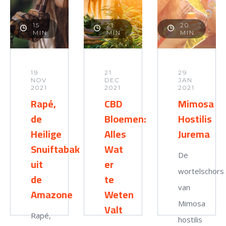
15
21
20
MIN
MIN
MIN
19
21
29
NOV
DEC
JAN
2021
2021
2021
Rapé,
CBD
Mimosa
de
Bloemen:
Hostilis
Heilige
Alles
Jurema
Snuiftabak
Wat
De
uit
er
wortelschors
de
te
van
Amazone
Weten
Mimosa
Valt
Rapé,
hostilis