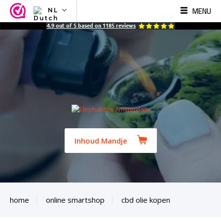
MENU
NL
NL
4.9
out of
5
based on
1185
reviews
EN
FR
TR
SV
ES
DE
Inhoud Mandje
home
online smartshop
cbd olie kopen