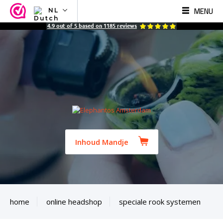
MENU
NL
NL
4.9
out of
5
based on
1185
reviews
EN
FR
TR
SV
ES
DE
Inhoud Mandje
home
online headshop
speciale rook systemen