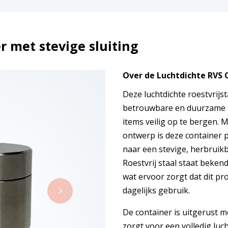
r met stevige sluiting
Over de Luchtdichte RVS
Deze luchtdichte roestvrijs
betrouwbare en duurzame m
items veilig op te bergen. M
ontwerp is deze container p
naar een stevige, herbruik
Roestvrij staal staat beken
wat ervoor zorgt dat dit pro
dagelijks gebruik.
De container is uitgerust m
zorgt voor een volledig luch