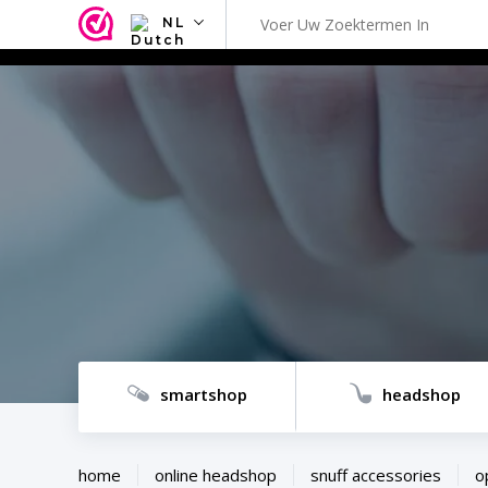
NL
NL
EN
FR
TR
SV
ES
DE
smartshop
headshop
home
online headshop
snuff accessories
o