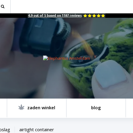
4.9
out of
5
based on
1187
reviews
zaden winkel
blog
pslag
airtight container