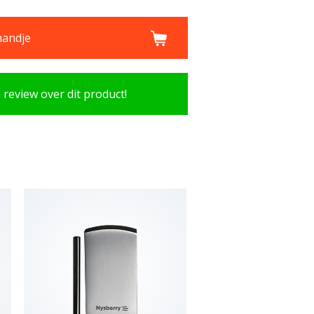
mandje
n review over dit product!