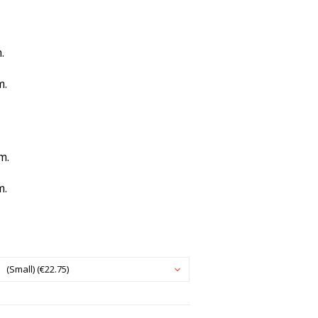
.
m.
m.
m.
(Small) (€22.75)