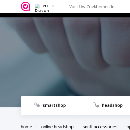
NL
NL
EN
FR
TR
SV
ES
DE
smartshop
headshop
home
online headshop
snuff accessories
o