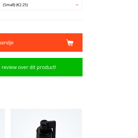
(Small) (€2.25)
mandje
n review over dit product!