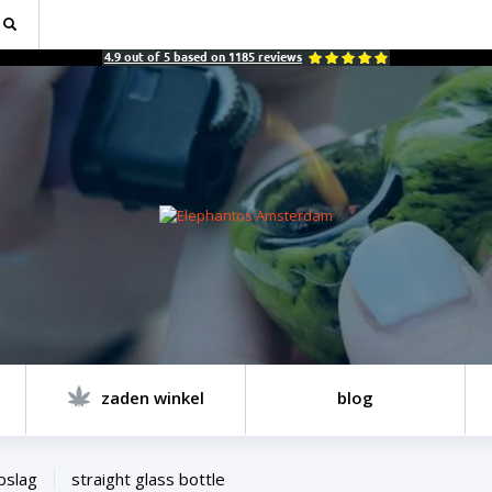
4.9
out of
5
based on
1185
reviews
zaden winkel
blog
pslag
straight glass bottle