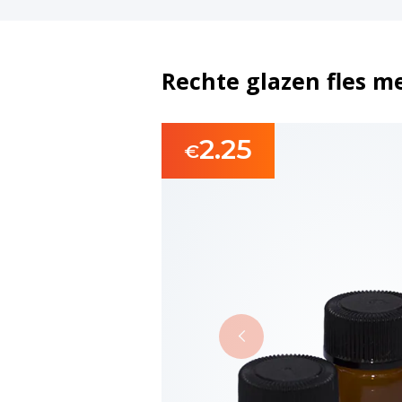
Rechte glazen fles m
2.25
€