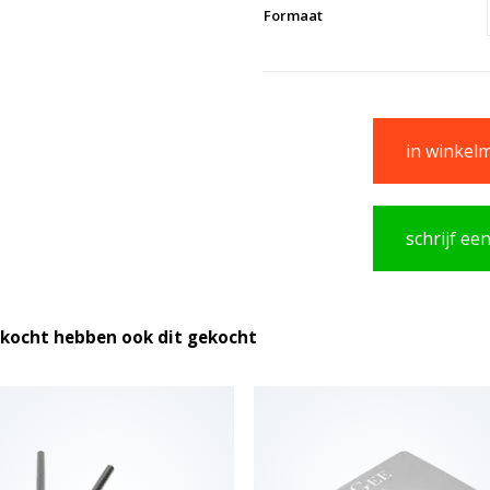
Formaat
in winkel
schrijf ee
ekocht hebben ook dit gekocht