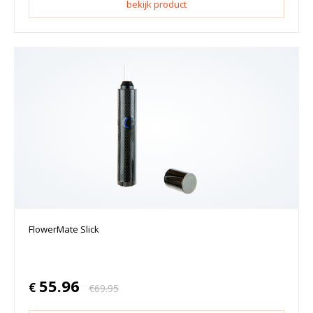
bekijk product
FlowerMate Slick
55.96
€
€
69.95