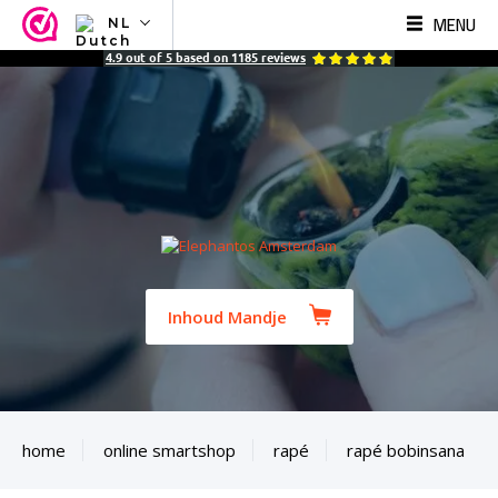
MENU
NL
NL
4.9
out of
5
based on
1185
reviews
EN
FR
TR
SV
ES
DE
Inhoud Mandje
home
online smartshop
rapé
rapé bobinsana