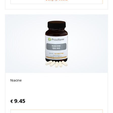
Niacine
9.45
€