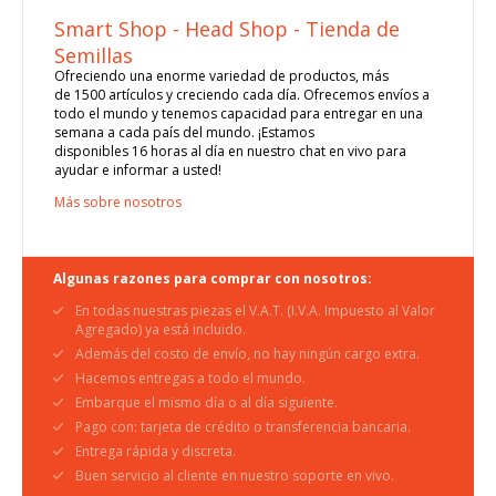
Smart Shop - Head Shop - Tienda de
Semillas
Ofreciendo una enorme variedad de productos, más
de 1500 artículos y creciendo cada día. Ofrecemos envíos a
todo el mundo y tenemos capacidad para entregar en una
semana a cada país del mundo. ¡Estamos
disponibles 16 horas al día en nuestro chat en vivo para
ayudar e informar a usted!
Más sobre nosotros
Algunas razones para comprar con nosotros:
En todas nuestras piezas el V.A.T. (I.V.A. Impuesto al Valor
Agregado) ya está incluido.
Además del costo de envío, no hay ningún cargo extra.
Hacemos entregas a todo el mundo.
Embarque el mismo día o al día siguiente.
Pago con: tarjeta de crédito o transferencia bancaria.
Entrega rápida y discreta.
Buen servicio al cliente en nuestro soporte en vivo.