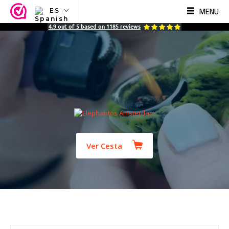
MENU
ES
NL
4.9
out of
5
based on
1185
reviews
EN
FR
TR
SV
ES
DE
Ver Cesta