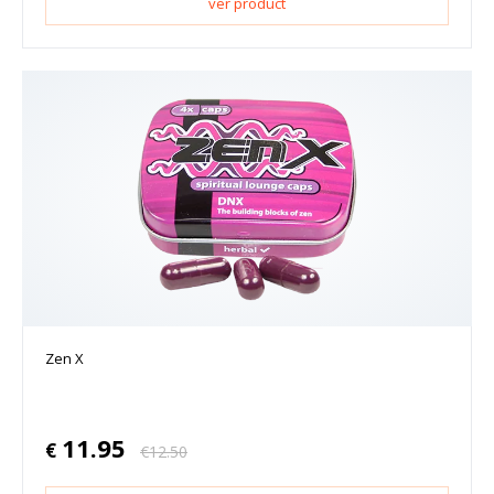
ver product
Zen X
11.95
€
€
12.50