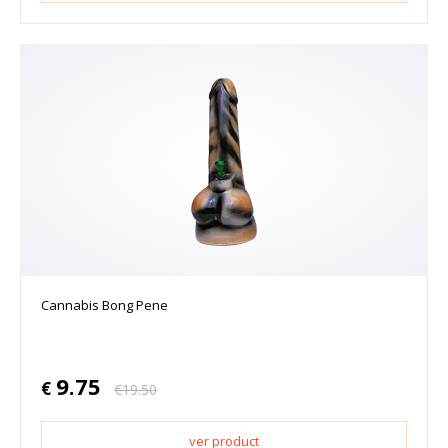
Cannabis Bong Pene
9.75
€
€
19.50
ver product