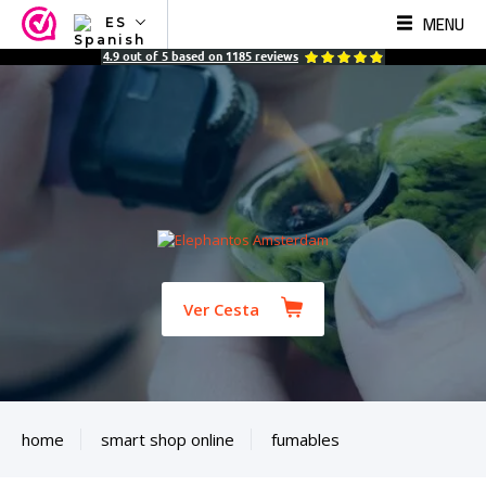
MENU
ES
NL
4.9
out of
5
based on
1185
reviews
EN
FR
TR
SV
ES
DE
Ver Cesta
home
smart shop online
fumables