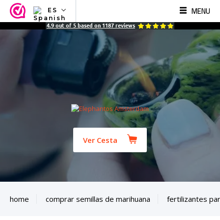
MENU
ES
NL
4.9
out of
5
based on
1187
reviews
EN
FR
TR
SV
ES
DE
Ver Cesta
home
comprar semillas de marihuana
fertilizantes p