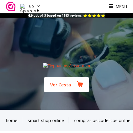
MENU
ES
NL
4.9
out of
5
based on
1185
reviews
EN
FR
TR
SV
ES
DE
Ver Cesta
home
smart shop online
comprar psicodélicos online