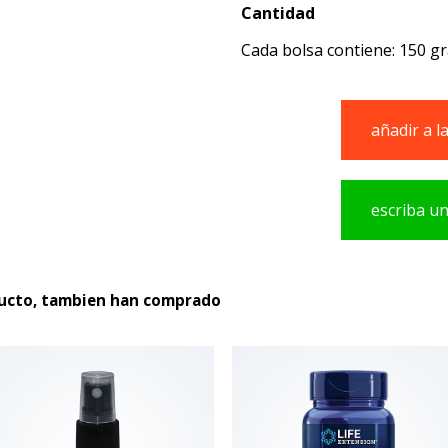
Cantidad
Cada bolsa contiene: 150 
añadir a l
escriba u
producto
ducto, tambien han comprado