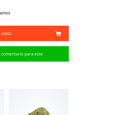
gramos
a cesta
n comentario para este