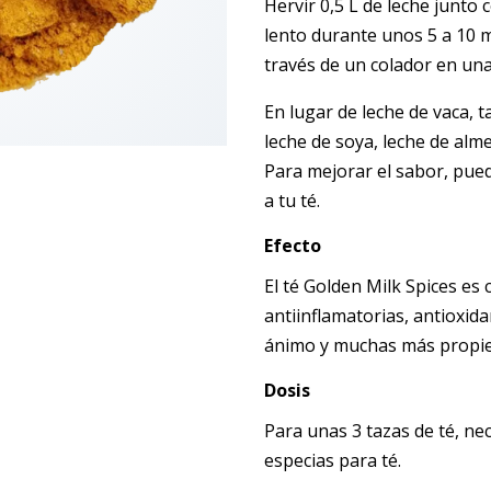
Hervir 0,5 L de leche junto 
lento durante unos 5 a 10 m
través de un colador en una 
En lugar de leche de vaca, 
leche de soya, leche de alm
Para mejorar el sabor, pue
a tu té.
Efecto
El té Golden Milk Spices es
antiinflamatorias, antioxid
ánimo y muchas más propie
Dosis
Para unas 3 tazas de té, nece
especias para té.