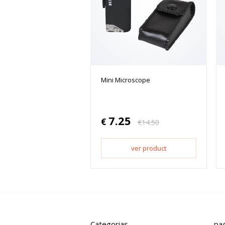
Mini Microscope
7.25
€
€
14.50
ver product
Categorias
pa