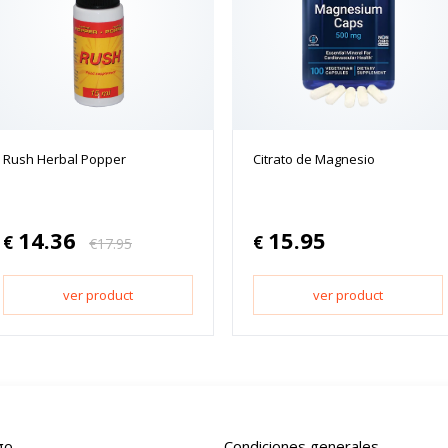
Rush Herbal Popper
Citrato de Magnesio
14.36
15.95
€
€
€
17.95
ver product
ver product
go
Condiciones generales