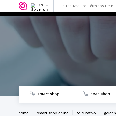
ES
NL
EN
FR
TR
SV
ES
DE
smart shop
head shop
home
smart shop online
té curativo
golden