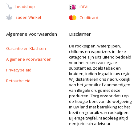
Headshop
iDEAL
Zaden Winkel
Creditcard
Algemene voorwaarden
Disclaimer
De rookpijpen, waterpijpen,
Garantie en Klachten
chillums en vaporizers in deze
categorie zijn uitsluitend bedoeld
Algemene voorwaarden
voor het roken van legale
substanties, zoals tabak en
Privacybeleid
kruiden, indien legaal in uw regio.
Wij distantiëren ons nadrukkelijk
Retourbeleid
van het gebruik of aanmoedigen
van illegale drugs met deze
producten. Zorg ervoor dat u op
de hoogte bent van de wetgeving
in uw land met betrekking tot het
bezit en gebruik van rookpijpen.
Bij enige twijfel, raadpleeg altijd
een juridisch adviseur.