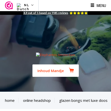
MENU
NL
NL
4.9
out of
5
based on
1185
reviews
EN
FR
TR
SV
ES
DE
Inhoud Mandje
home
online headshop
glazen bongs met luxe doos