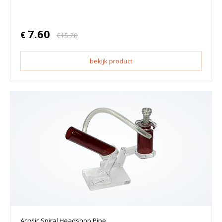
7.60
€
€
15.20
bekijk product
Acrylic Spiral Headshop Pipe