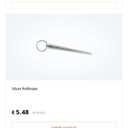
Silver Rollmate
5.48
€
€
10.95
bekijk product