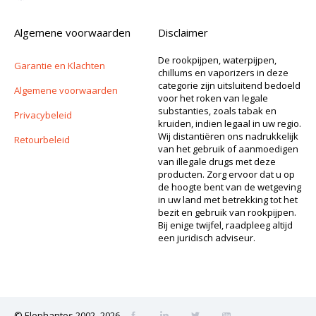
Algemene voorwaarden
Disclaimer
De rookpijpen, waterpijpen,
Garantie en Klachten
chillums en vaporizers in deze
categorie zijn uitsluitend bedoeld
Algemene voorwaarden
voor het roken van legale
substanties, zoals tabak en
Privacybeleid
kruiden, indien legaal in uw regio.
Wij distantiëren ons nadrukkelijk
Retourbeleid
van het gebruik of aanmoedigen
van illegale drugs met deze
producten. Zorg ervoor dat u op
de hoogte bent van de wetgeving
in uw land met betrekking tot het
bezit en gebruik van rookpijpen.
Bij enige twijfel, raadpleeg altijd
een juridisch adviseur.
© Elephantos 2002–2026