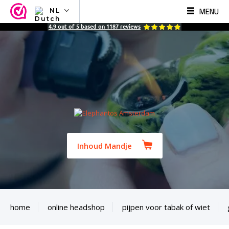
MENU
NL
NL
4.9
out of
5
based on
1187
reviews
EN
FR
TR
SV
ES
DE
Inhoud Mandje
home
online headshop
pijpen voor tabak of wiet