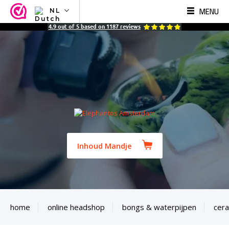
MENU
NL
NL
4.9
out of
5
based on
1187
reviews
EN
FR
TR
SV
ES
DE
Inhoud Mandje
home
online headshop
bongs & waterpijpen
cer