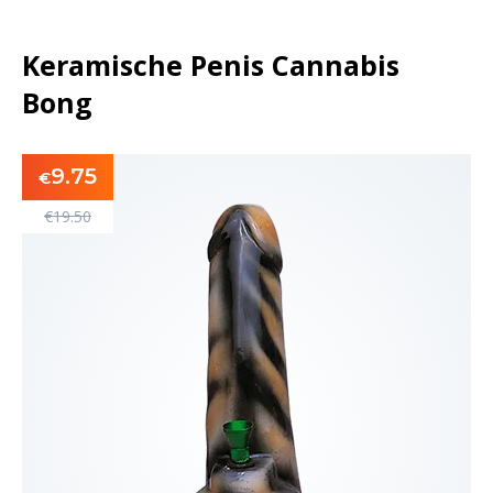
Keramische Penis Cannabis
Bong
9.75
€
€
19.50