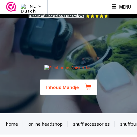
MENU
NL
NL
4.9
out of
5
based on
1187
reviews
EN
FR
TR
SV
ES
DE
Inhoud Mandje
home
online headshop
snuff accessories
snuffbu