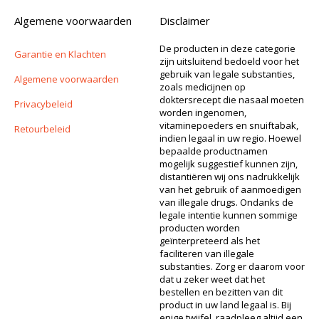
Algemene voorwaarden
Disclaimer
De producten in deze categorie
Garantie en Klachten
zijn uitsluitend bedoeld voor het
gebruik van legale substanties,
Algemene voorwaarden
zoals medicijnen op
doktersrecept die nasaal moeten
Privacybeleid
worden ingenomen,
vitaminepoeders en snuiftabak,
Retourbeleid
indien legaal in uw regio. Hoewel
bepaalde productnamen
mogelijk suggestief kunnen zijn,
distantiëren wij ons nadrukkelijk
van het gebruik of aanmoedigen
van illegale drugs. Ondanks de
legale intentie kunnen sommige
producten worden
geïnterpreteerd als het
faciliteren van illegale
substanties. Zorg er daarom voor
dat u zeker weet dat het
bestellen en bezitten van dit
product in uw land legaal is. Bij
enige twijfel, raadpleeg altijd een