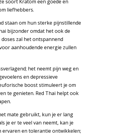
eze soort Kratom een goede en
tom liefhebbers.
 staan om hun sterke pijnstillende
hai bijzonder omdat het ook de
e doses zal het ontspannend
 voor aanhoudende energie zullen
sverlagend; het neemt pijn weg en
gevoelens en depressieve
uforische boost stimuleert je om
even te genieten. Red Thai helpt ook
apen.
 met mate gebruikt, kun je er lang
ls je er te veel van neemt, kan je
ervaren en tolerantie ontwikkelen;