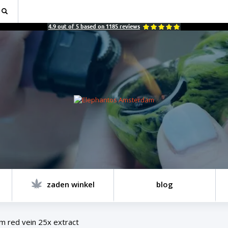
4.9
out of
5
based on
1185
reviews
zaden winkel
blog
m red vein 25x extract