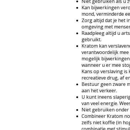
Niet gebruiken als u 
Kan bijwerkingen vero
mond, verminderde eet
Zorg altijd dat je het
omgeving met mensen w
Raadpleeg altijd u art
gebruikt.
Kratom kan verslavend
verantwoordelijk mee o
mogelijk bijwerkinge
wanneer u er mee stop
Kans op verslaving is k
recreatieve drug, af en
Bestuur geen zware m
aan het verkeer.
U kunt ineens slaperi
van veel energie. Wees
Niet gebruiken onder 
Combineer Kratom noo
zelfs niet koffie (in h
combinatie met stimu