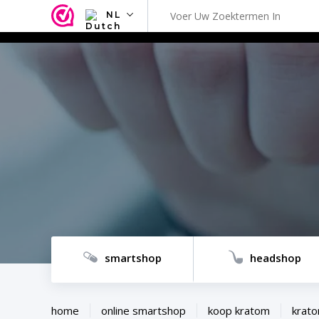
NL
NL
EN
FR
TR
SV
ES
DE
smartshop
headshop
home
online smartshop
koop kratom
krato