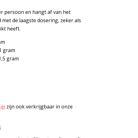
er persoon en hangt af van het
d met de laagste dosering, zeker als
kt heeft.
ram
 1 gram
 1,5 gram
-ei
zijn ook verkrijgbaar in onze
k