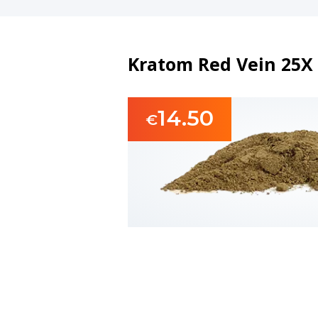
Kratom Red Vein 25X 
14.50
€