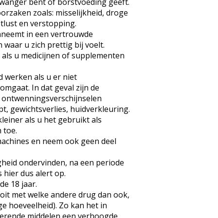
zwanger bent of borstvoeding geeft.
orzaken zoals: misselijkheid, droge
lust en verstopping.
 inneemt in een vertrouwde
aar u zich prettig bij voelt.
s als u medicijnen of supplementen
 werken als u er niet
mgaat. In dat geval zijn de
n ontwenningsverschijnselen
t, gewichtsverlies, huidverkleuring.
leiner als u het gebruikt als
 toe.
achines en neem ook geen deel
gheid ondervinden, na een periode
 hier dus alert op.
de 18 jaar.
it met welke andere drug dan ook,
oge hoeveelheid). Zo kan het in
lerende middelen een verhoogde