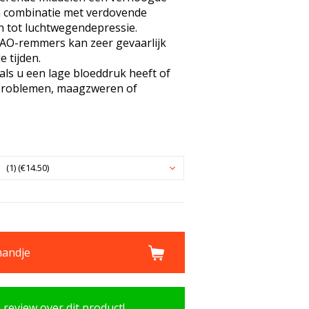
n combinatie met verdovende
en tot luchtwegendepressie.
O-remmers kan zeer gevaarlijk
le tijden.
ls u een lage bloeddruk heeft of
erproblemen, maagzweren of
(1) (€14.50)
mandje
n review over dit product!