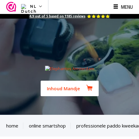
MENU
NL
NL
4.9
out of
5
based on
1185
reviews
EN
FR
TR
SV
ES
DE
Inhoud Mandje
home
online smartshop
professionele paddo kweeka