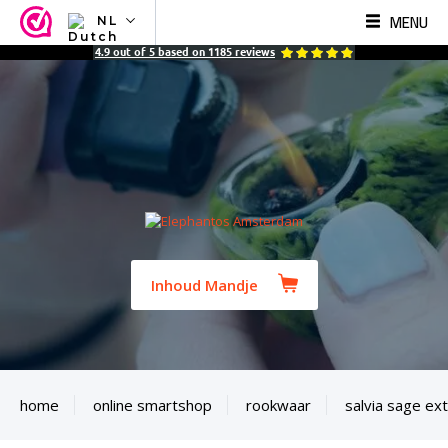
MENU
NL
NL
4.9
out of
5
based on
1185
reviews
EN
FR
TR
SV
ES
DE
Inhoud Mandje
home
online smartshop
rookwaar
salvia sage ex