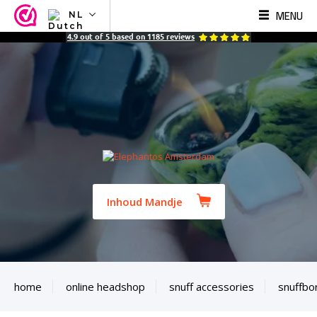
MENU
NL
NL
4.9
out of
5
based on
1185
reviews
EN
FR
TR
SV
ES
DE
Inhoud Mandje
home
online headshop
snuff accessories
snuffbo