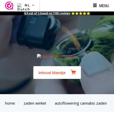
MENU
NL
NL
4.9
out of
5
based on
1185
reviews
EN
FR
TR
SV
ES
DE
Inhoud Mandje
home
zaden winkel
autoflowering cannabis zaden