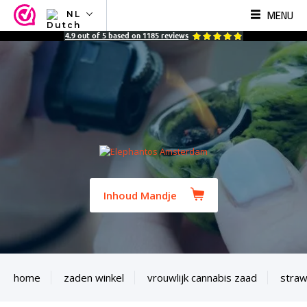
MENU
NL
NL
4.9
out of
5
based on
1185
reviews
EN
FR
TR
SV
ES
DE
Inhoud Mandje
home
zaden winkel
vrouwlijk cannabis zaad
straw