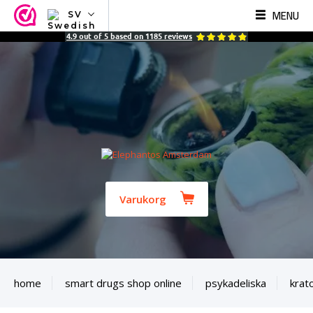
MENU
SV
NL
4.9
out of
5
based on
1185
reviews
EN
FR
TR
SV
ES
DE
Varukorg
home
smart drugs shop online
psykadeliska
krat