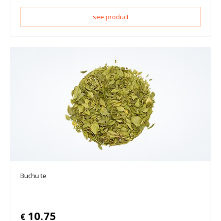
see product
Buchu te
10.75
€