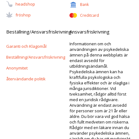
Headshop
Bank
Fröshop
Creditcard
Beställning/Ansvarsfriskrivning
Ansvarsfriskrivning
Informationen om och
Garanti och Klagomål
användningen av psykedeliska
ämnen på denna webbplats är
Beställning/Ansvarsfriskrivning
endast avsedd för
utbildningsändamål.
Anonymitet
Psykedeliska ämnen kan ha
kraftfulla psykologiska och
återvändande politik
fysiska effekter och är olagliga i
många jurisdiktioner. Vid
tveksamhet, rådgör alltid först
med en juridisk rådgivare.
Användning är endast avsedd
för personer som är 21 år eller
äldre. Du bör vara vid god hälsa
och fullt medveten om riskerna.
Rådgör med en läkare innan du
använder psykedeliska ämnen,
särskilt om du har ett medicinskt