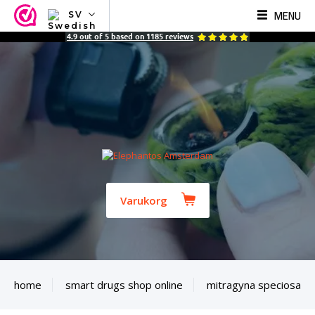
MENU
SV
NL
4.9
out of
5
based on
1185
reviews
EN
FR
TR
SV
ES
DE
Varukorg
home
smart drugs shop online
mitragyna speciosa