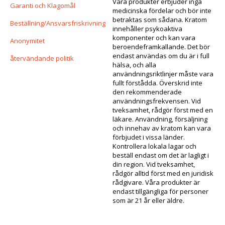
Våra produkter erbjuder inga
Garanti och Klagomål
medicinska fördelar och bör inte
betraktas som sådana. Kratom
Beställning/Ansvarsfriskrivning
innehåller psykoaktiva
komponenter och kan vara
Anonymitet
beroendeframkallande. Det bör
endast användas om du är i full
återvändande politik
hälsa, och alla
användningsriktlinjer måste vara
fullt förstådda. Överskrid inte
den rekommenderade
användningsfrekvensen. Vid
tveksamhet, rådgör först med en
läkare. Användning, försäljning
och innehav av kratom kan vara
förbjudet i vissa länder.
Kontrollera lokala lagar och
beställ endast om det är lagligt i
din region. Vid tveksamhet,
rådgör alltid först med en juridisk
rådgivare. Våra produkter är
endast tillgängliga för personer
som är 21 år eller äldre.