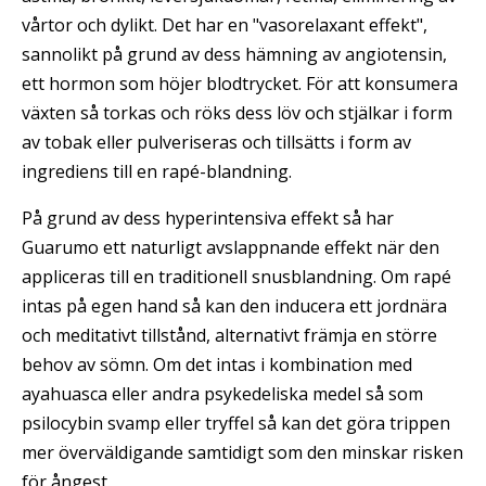
vårtor och dylikt. Det har en "vasorelaxant effekt",
sannolikt på grund av dess hämning av angiotensin,
ett hormon som höjer blodtrycket. För att konsumera
växten så torkas och röks dess löv och stjälkar i form
av tobak eller pulveriseras och tillsätts i form av
ingrediens till en rapé-blandning.
På grund av dess hyperintensiva effekt så har
Guarumo ett naturligt avslappnande effekt när den
appliceras till en traditionell snusblandning. Om rapé
intas på egen hand så kan den inducera ett jordnära
och meditativt tillstånd, alternativt främja en större
behov av sömn. Om det intas i kombination med
ayahuasca eller andra psykedeliska medel så som
psilocybin svamp eller tryffel så kan det göra trippen
mer överväldigande samtidigt som den minskar risken
för ångest.