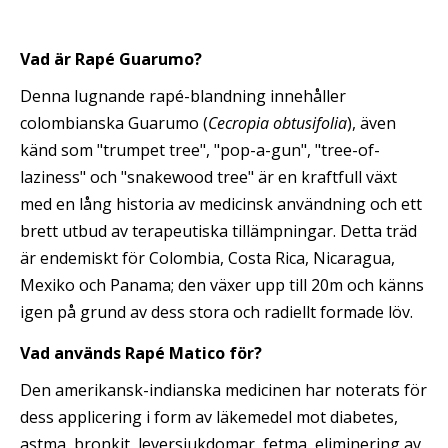
Vad är Rapé Guarumo?
Denna lugnande rapé-blandning innehåller
colombianska Guarumo (
Cecropia obtusifolia
), även
känd som "trumpet tree", "pop-a-gun", "tree-of-
laziness" och "snakewood tree" är en kraftfull växt
med en lång historia av medicinsk användning och ett
brett utbud av terapeutiska tillämpningar. Detta träd
är endemiskt för Colombia, Costa Rica, Nicaragua,
Mexiko och Panama; den växer upp till 20m och känns
igen på grund av dess stora och radiellt formade löv.
Vad används Rapé Matico för?
Den amerikansk-indianska medicinen har noterats för
dess applicering i form av läkemedel mot diabetes,
astma, bronkit, leversjukdomar, fetma, eliminering av