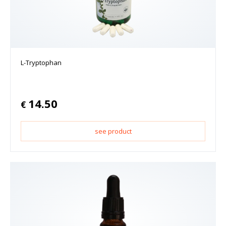
L-Tryptophan
14.50
€
see product