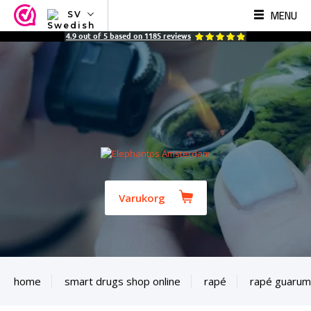
MENU
SV
NL
4.9
out of
5
based on
1185
reviews
EN
FR
TR
SV
ES
DE
Varukorg
home
smart drugs shop online
rapé
rapé guaru