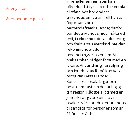
innehåller ämnen som kan
påverka ditt fysiska och mentala
Anonymitet
tillstånd och bör endast
användas om du är i full hälsa.
återvändande politik
Rapé kan vara
beroendeframkallande; därför
bör det användas med måtta och
enligt rekommenderad dosering
och frekvens. Överskrid inte den
rekommenderade
användningsfrekvensen. Vid
tveksamhet, rådgör först med en
läkare. Användning, försäljning
och innehav av Rapé kan vara
förbjudet i vissa länder.
Kontrollera lokala lagar och
beställ endast om det är lagligt i
din region. Rådgör alltid med en
juridisk rådgivare om du är
osäker. Våra produkter är endast
tillgängliga för personer som är
21 år eller äldre.