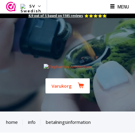
MENU
SV
NL
4.9
out of
5
based on
1185
reviews
EN
FR
TR
SV
ES
DE
Varukorg
home
info
betalningsinformation