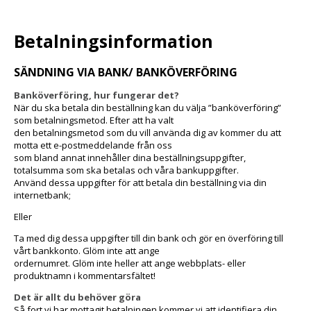
Betalningsinformation
SÄNDNING VIA BANK/ BANKÖVERFÖRING
Banköverföring, hur fungerar det?
När du ska betala din beställning kan du välja ”banköverföring”
som betalningsmetod. Efter att ha valt
den betalningsmetod som du vill använda dig av kommer du att
motta ett e-postmeddelande från oss
som bland annat innehåller dina beställningsuppgifter,
totalsumma som ska betalas och våra bankuppgifter.
Använd dessa uppgifter för att betala din beställning via din
internetbank;
Eller
Ta med dig dessa uppgifter till din bank och gör en överföring till
vårt bankkonto. Glöm inte att ange
ordernumret. Glöm inte heller att ange webbplats- eller
produktnamn i kommentarsfältet!
Det är allt du behöver göra
Så fort vi har mottagit betalningen kommer vi att identifiera din