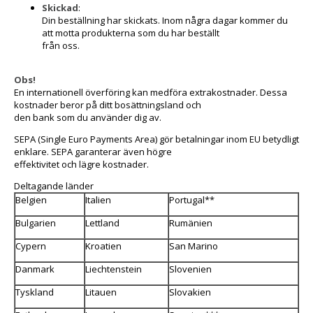
Skickad
:
Din beställning har skickats. Inom några dagar kommer du
att motta produkterna som du har beställt
från oss.
Obs!
En internationell överföring kan medföra extrakostnader. Dessa
kostnader beror på ditt bosättningsland och
den bank som du använder dig av.
SEPA (Single Euro Payments Area) gör betalningar inom EU betydligt
enklare. SEPA garanterar även högre
effektivitet och lägre kostnader.
Deltagande länder
Belgien
Italien
Portugal**
Bulgarien
Lettland
Rumänien
Cypern
Kroatien
San Marino
Danmark
Liechtenstein
Slovenien
Tyskland
Litauen
Slovakien