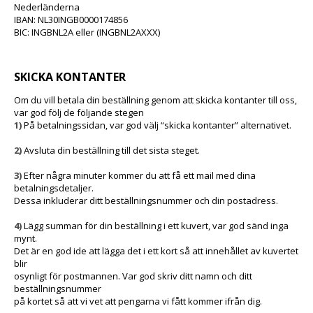
Nederländerna
IBAN: NL30INGB0000174856
BIC: INGBNL2A eller (INGBNL2AXXX)
SKICKA KONTANTER
Om du vill betala din beställning genom att skicka kontanter till oss,
var god följ de följande stegen
1)
På betalningssidan, var god välj “skicka kontanter” alternativet.
2)
Avsluta din beställning till det sista steget.
3)
Efter några minuter kommer du att få ett mail med dina
betalningsdetaljer.
Dessa inkluderar ditt beställningsnummer och din postadress.
4)
Lägg summan för din beställning i ett kuvert, var god sänd inga
mynt.
Det är en god ide att lägga det i ett kort så att innehållet av kuvertet
blir
osynligt för postmannen. Var god skriv ditt namn och ditt
beställningsnummer
på kortet så att vi vet att pengarna vi fått kommer ifrån dig.