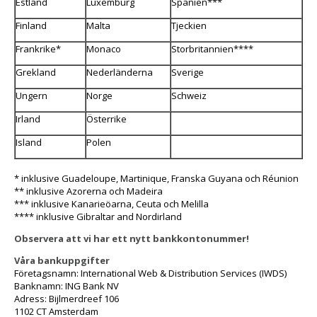
Estland
Luxemburg
Spanien***
Finland
Malta
Tjeckien
Frankrike*
Monaco
Storbritannien****
Grekland
Nederländerna
Sverige
Ungern
Norge
Schweiz
Irland
Österrike
Island
Polen
* inklusive Guadeloupe, Martinique, Franska Guyana och Réunion
** inklusive Azorerna och Madeira
*** inklusive Kanarieöarna, Ceuta och Melilla
**** inklusive Gibraltar and Nordirland
Observera att vi har ett nytt bankkontonummer!
Våra bankuppgifter
Företagsnamn: International Web & Distribution Services (IWDS)
Banknamn: ING Bank NV
Adress: Bijlmerdreef 106
1102 CT Amsterdam