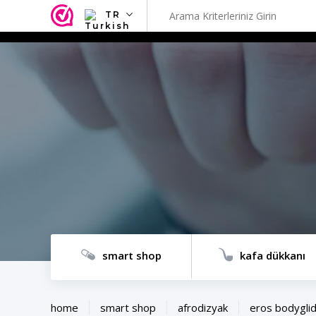
TR
NL
EN
FR
TR
SV
ES
DE
smart shop
kafa dükkanı
home
smart shop
afrodizyak
eros bodyglid