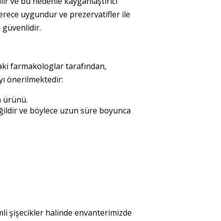
lır ve bu nedenle kayganlaştırıcı
erece uygundur ve prezervatifler ile
 güvenlidir.
aki farmakologlar tarafından,
ı önerilmektedir:
m ürünü.
ildir ve böylece uzun süre boyunca
mli şişecikler halinde envanterimizde