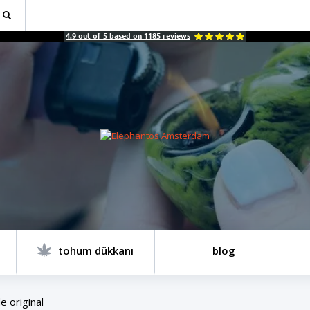
4.9
out of
5
based on
1185
reviews
tohum dükkanı
blog
e original