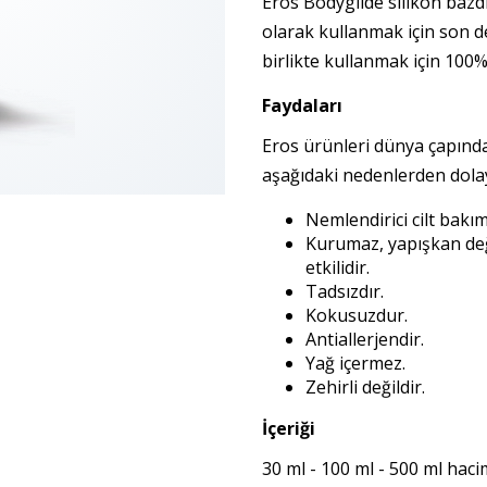
Eros Bodyglide silikon bazdı
olarak kullanmak için son d
birlikte kullanmak için 100%
Faydaları
Eros ürünleri dünya çapınd
aşağıdaki nedenlerden dolay
Nemlendirici cilt bakı
Kurumaz, yapışkan değ
etkilidir.
Tadsızdır.
Kokusuzdur.
Antiallerjendir.
Yağ içermez.
Zehirli değildir.
İçeriği
30 ml - 100 ml - 500 ml haci