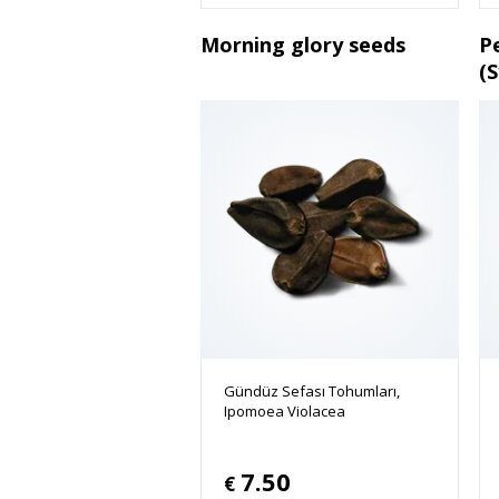
Morning glory seeds
P
(S
Gündüz Sefası Tohumları,
Ipomoea Violacea
7.50
€