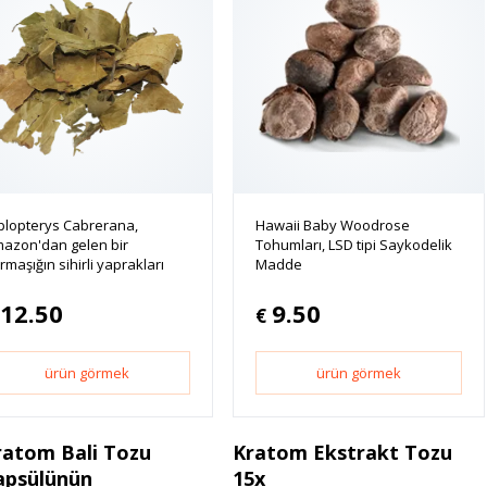
plopterys Cabrerana,
Hawaii Baby Woodrose
azon'dan gelen bir
Tohumları, LSD tipi Saykodelik
rmaşığın sihirli yaprakları
Madde
12.50
9.50
€
ürün görmek
ürün görmek
ratom Bali Tozu
Kratom Ekstrakt Tozu
apsülünün
15x