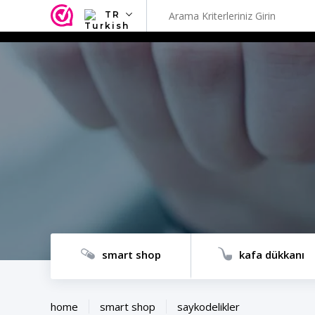
TR
NL
EN
FR
TR
SV
ES
DE
smart shop
kafa dükkanı
home
smart shop
saykodelikler