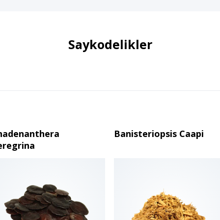
Saykodelikler
nadenanthera
Banisteriopsis Caapi
eregrina