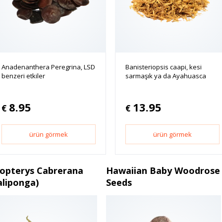
Anadenanthera Peregrina, LSD
Banisteriopsis caapi, kesi
benzeri etkiler
sarmaşık ya da Ayahuasca
8.95
13.95
€
€
ürün görmek
ürün görmek
lopterys Cabrerana
Hawaiian Baby Woodrose
aliponga)
Seeds