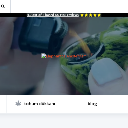
4.9
out of
5
based on
1185
reviews
tohum dükkanı
blog