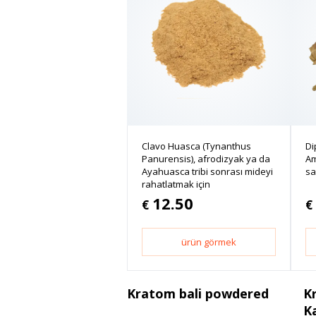
Clavo Huasca (Tynanthus
Di
Panurensis), afrodizyak ya da
Am
Ayahuasca tribi sonrası mideyi
sa
rahatlatmak için
12.50
€
€
ürün görmek
Kratom bali powdered
K
K