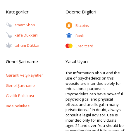
Kategoriler
Ödeme Bilgileri
Smart Shop
Bitcoins
Kafa Dükkanı
Bank
Tohum Dükkanı
Creditcard
Genel Şartname
Yasal Uyarı
The information about and the
Garanti ve Şikayetler
use of psychedelics on this
website are intended solely for
Genel Şartname
educational purposes.
Psychedelics can have powerful
Gizlilik Politikası
psychological and physical
effects and are illegal in many
Iade politikası
jurisdictions. If in doubt, always
consult a legal advisor. Use is
intended only for individuals
aged 21 and over. You should be
in good health and fully aware of