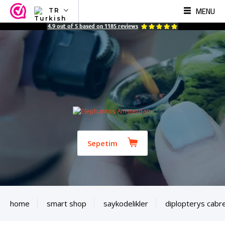
MENU
TR
NL
4.9
out of
5
based on
1185
reviews
EN
FR
TR
SV
ES
DE
Sepetim
home
smart shop
saykodelikler
diplopterys cabre