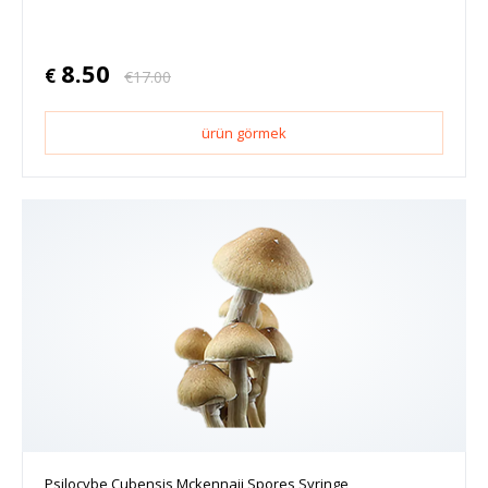
8.50
€
€
17.00
ürün görmek
Psilocybe Cubensis Mckennaii Spores Syringe