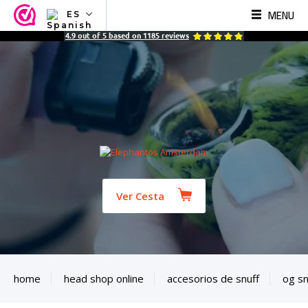
MENU
ES
NL
4.9
out of
5
based on
1185
reviews
EN
FR
TR
SV
ES
DE
Ver Cesta
home
head shop online
accesorios de snuff
og sn