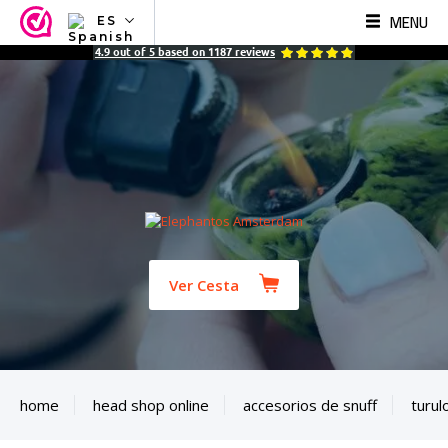
MENU
ES
NL
4.9
out of
5
based on
1187
reviews
EN
FR
TR
SV
ES
DE
Ver Cesta
home
head shop online
accesorios de snuff
turul