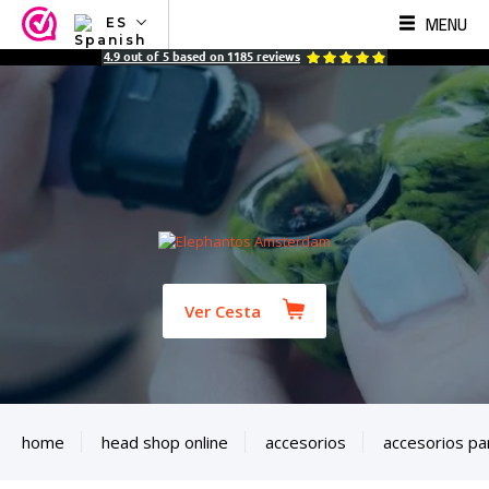
MENU
ES
NL
4.9
out of
5
based on
1185
reviews
EN
FR
TR
SV
ES
DE
Ver Cesta
home
head shop online
accesorios
accesorios pa