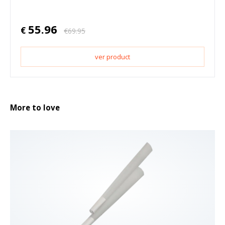
55.96
€
€
69.95
ver product
More to love