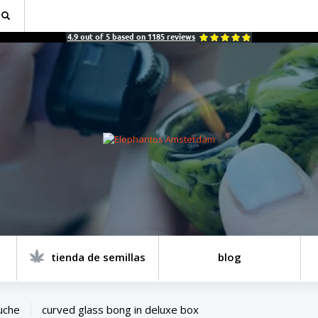
4.9
out of
5
based on
1185
reviews
tienda de semillas
blog
uche
curved glass bong in deluxe box