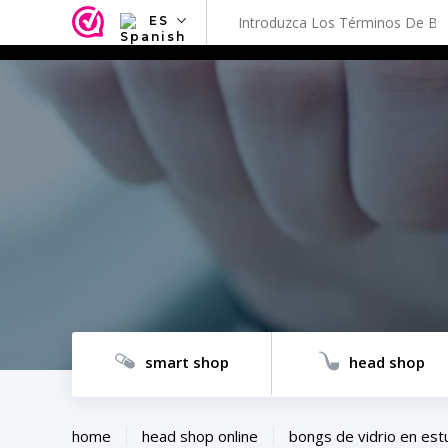
ES
NL
EN
FR
TR
SV
ES
DE
smart shop
head shop
home
head shop online
bongs de vidrio en est