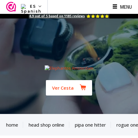
MENU
ES
NL
4.9
out of
5
based on
1185
reviews
EN
FR
TR
SV
ES
DE
Ver Cesta
home
head shop online
pipa one hitter
rogue one