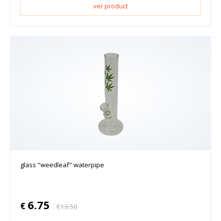
ver product
glass "weedleaf" waterpipe
6.75
€
€
13.50