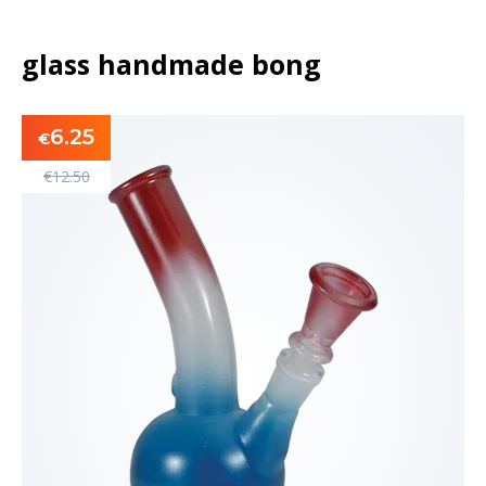
glass handmade bong
6.25
€
€
12.50