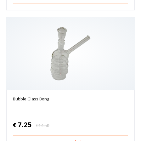
Bubble Glass Bong
7.25
€
€
14.50