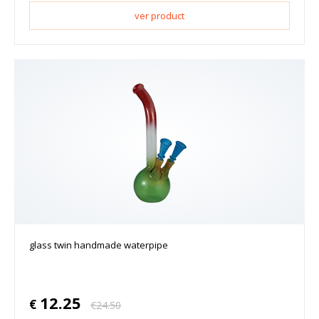
ver product
glass twin handmade waterpipe
12.25
€
€
24.50