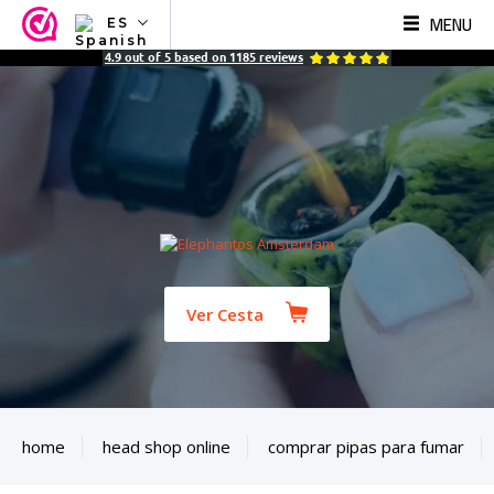
MENU
ES
NL
4.9
out of
5
based on
1185
reviews
EN
FR
TR
SV
ES
DE
Ver Cesta
home
head shop online
comprar pipas para fumar