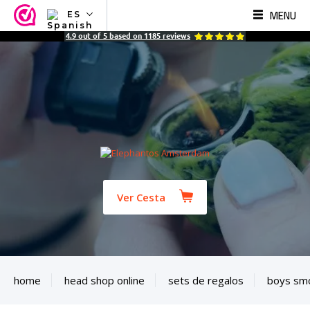
MENU
ES
NL
4.9
out of
5
based on
1185
reviews
EN
FR
TR
SV
ES
DE
Ver Cesta
home
head shop online
sets de regalos
boys smo