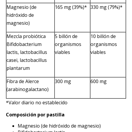
Magnesio (de
165 mg (39%)*
330 mg (79%)*
hidróxido de
magnesio)
Mezcla probiótica
5 billón de
10 billón de
Bifidobacterium
organismos
organismos
lactis, lactobacillus
viables
viables
casei, lactobacillus
plantarum
Fibra de Alerce
300 mg
600 mg
(arabinogalactano)
*Valor diario no establecido
Composición por pastilla
Magnesio (de hidróxido de magnesio)