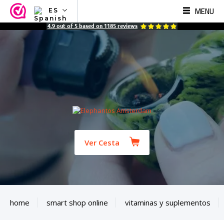
MENU
ES
NL
4.9
out of
5
based on
1185
reviews
EN
FR
TR
SV
ES
DE
Ver Cesta
home
smart shop online
vitaminas y suplementos