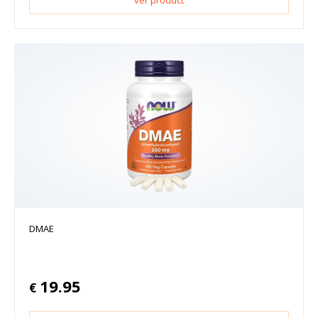
DMAE
19.95
€