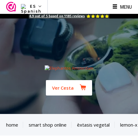
MENU
ES
NL
4.9
out of
5
based on
1185
reviews
EN
FR
TR
SV
ES
DE
Ver Cesta
home
smart shop online
èxtasis vegetal
lemon-x