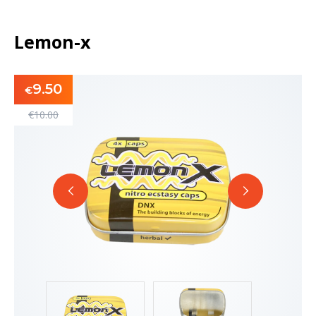
Lemon-x
9.50
€
€
10.00