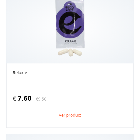
Relax-e
7.60
€
€
9.50
ver product