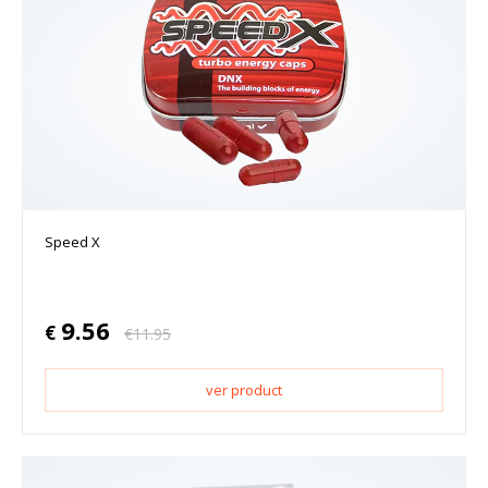
Speed X
9.56
€
€
11.95
ver product