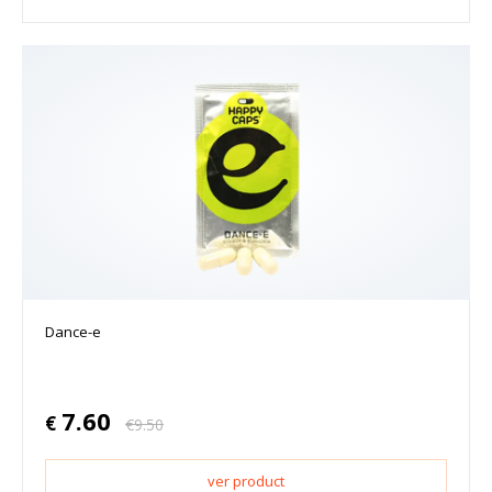
Dance-e
7.60
€
€
9.50
ver product