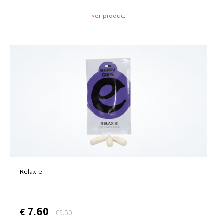
ver product
Relax-e
7.60
€
€
9.50