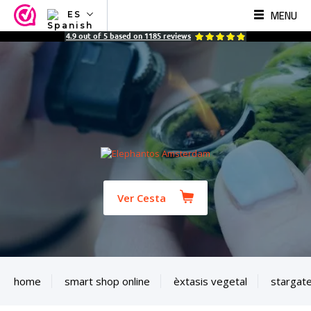
MENU
ES
NL
4.9
out of
5
based on
1185
reviews
EN
FR
TR
SV
ES
DE
Ver Cesta
home
smart shop online
èxtasis vegetal
stargate