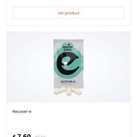
ver product
Recover-e
7.60
€