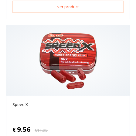
ver product
Speed X
9.56
€
€
11.95