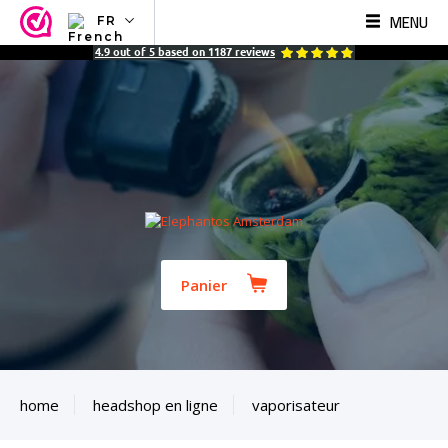
MENU
FR
NL
4.9
out of
5
based on
1187
reviews
EN
FR
TR
SV
ES
DE
Panier
home
headshop en ligne
vaporisateur