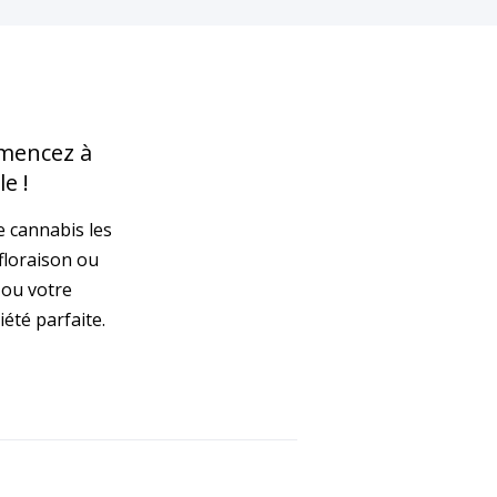
mmencez à
e !
 cannabis les
floraison ou
 ou votre
été parfaite.