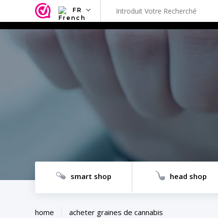
FR
NL
EN
FR
TR
SV
ES
DE
smart shop
head shop
home
acheter graines de cannabis