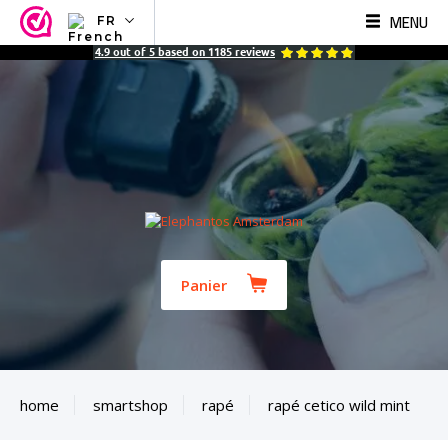
MENU
FR
NL
4.9
out of
5
based on
1185
reviews
EN
FR
TR
SV
ES
DE
Panier
home
smartshop
rapé
rapé cetico wild mint