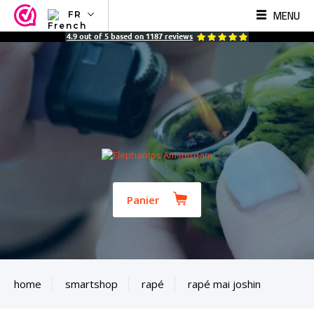
MENU
FR
NL
4.9
out of
5
based on
1187
reviews
EN
FR
TR
SV
ES
DE
Panier
home
smartshop
rapé
rapé mai joshin